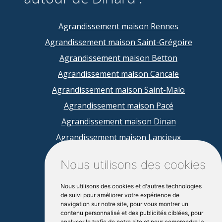
Agrandissement maison Rennes
Agrandissement maison Saint-Grégoire
Agrandissement maison Betton
Agrandissement maison Cancale
Agrandissement maison Saint-Malo
Agrandissement maison Pacé
Agrandissement maison Dinan
Agrandissement maison Lancieux
Agrandissement maison Tinténiac
Nous utilisons des cookies
Agrandissement maison Melesse
Agrandissement maison La Mezière
Nous utilisons des cookies et d'autres technologies
de suivi pour améliorer votre expérience de
navigation sur notre site, pour vous montrer un
contenu personnalisé et des publicités ciblées, pour
analyser le trafic de notre site et pour comprendre la