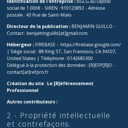
Identification de l'entreprise :
BGCG au capital
social de 1 000€ - SIREN : 910123892 - Adresse
postale : 43 Rue de Saint-Malo
Directeur de la publication :
BENJAMIN GUILLO -
Contact : benjaminguillo[at]gmail.com.
Hébergeur :
FIREBASE – https://firebase.google.com/
| Siège social : 88 King ST, San Fransisco, CA 94107,
United States | Téléphone : 0142685300
Délégué à la protection des données : [R]EFP[R]O -
contact[at]refpro.fr.
Création du site
:
Le [R]éférencement
Professionnel
Autres contributeurs :
2 - Propriété intellectuelle
et contrefaçons.