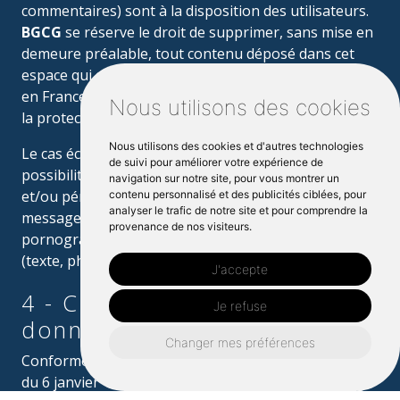
commentaires) sont à la disposition des utilisateurs.
BGCG
se réserve le droit de supprimer, sans mise en
demeure préalable, tout contenu déposé dans cet
espace qui contreviendrait à la législation applicable
en France, en particulier aux dispositions relatives à
Nous utilisons des cookies
la protection des données.
Nous utilisons des cookies et d'autres technologies
Le cas échéant,
BGCG
se réserve également la
de suivi pour améliorer votre expérience de
possibilité de mettre en cause la responsabilité civile
navigation sur notre site, pour vous montrer un
et/ou pénale de l’utilisateur, notamment en cas de
contenu personnalisé et des publicités ciblées, pour
analyser le trafic de notre site et pour comprendre la
message à caractère raciste, injurieux, diffamant, ou
provenance de nos visiteurs.
pornographique, quel que soit le support utilisé
(texte, photographie …).
J'accepte
4 - CNIL et gestion des
Je refuse
données personnelles.
Changer mes préférences
Conformément aux dispositions de la loi la loi 78-17
du 6 janvier 1978 modifiée, l’utilisateur du site
bgcg-