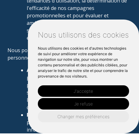
tendances d'utilisation, la détermination de
l'efficacité de nos campagnes
promotionnelles et pour évaluer et
améliorer notre service, nos produits, nos
services, notre marketing et votre
Nous utilisons des cookies
expérience.
Nous utilisons des cookies et d'autres technologies
Nous pouvons partager vos informations
de suivi pour améliorer votre expérience de
personnelles dans les situations suivantes :
navigation sur notre site, pour vous montrer un
contenu personnalisé et des publicités ciblées, pour
Avec les fournisseurs de services :
nous
analyser le trafic de notre site et pour comprendre la
provenance de nos visiteurs.
pouvons partager vos informations
personnelles avec des fournisseurs de
J'accepte
services pour surveiller et analyser
l'utilisation de notre service, pour vous
Je refuse
contacter.
Pour les transferts d'entreprise :
nous
Changer mes préférences
pouvons partager ou transférer vos
informations personnelles dans le cadre de,
ou pendant les négociations de, toute