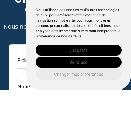
Contactez nous
Nous utilisons des cookies et d'autres technologies
de suivi pour améliorer votre expérience de
navigation sur notre site, pour vous montrer un
Nous nous engageons à vous répondre dans
contenu personnalisé et des publicités ciblées, pour
analyser le trafic de notre site et pour comprendre la
les plus brefs délais !
provenance de nos visiteurs.
J'accepte
Prénom*
Je refuse
Changer mes préférences
Nom*
Adresse e-mail*