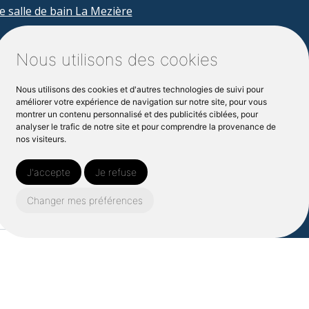
e salle de bain La Mezière
Nous utilisons des cookies
Nous utilisons des cookies et d'autres technologies de suivi pour
améliorer votre expérience de navigation sur notre site, pour vous
montrer un contenu personnalisé et des publicités ciblées, pour
analyser le trafic de notre site et pour comprendre la provenance de
nos visiteurs.
m*
Nom*
J'accepte
Je refuse
Changer mes préférences
e e-mail*
Téléphone