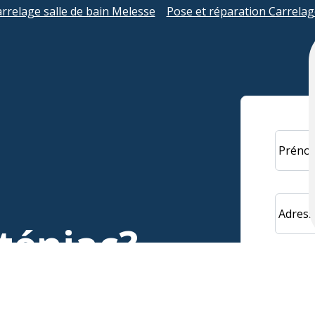
rrelage salle de bain Melesse
Pose et réparation Carrelag
Préno
Adress
téniac?
nous