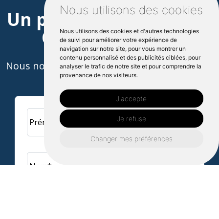
Nous utilisons des cookies
Un projet à Saint-Malo?
Contactez nous
Nous utilisons des cookies et d'autres technologies
de suivi pour améliorer votre expérience de
navigation sur notre site, pour vous montrer un
contenu personnalisé et des publicités ciblées, pour
Nous nous engageons à vous répondre dans
analyser le trafic de notre site et pour comprendre la
provenance de nos visiteurs.
les plus brefs délais !
J'accepte
Je refuse
Prénom*
Changer mes préférences
Nom*
Adresse e-mail*