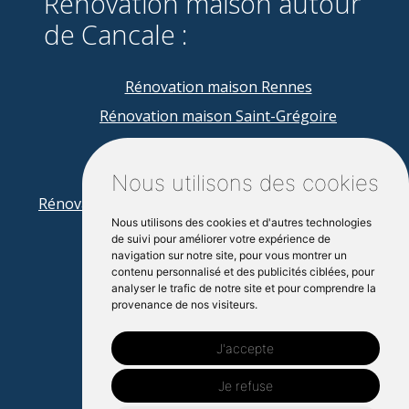
Rénovation maison autour
de Cancale :
Rénovation maison Rennes
Rénovation maison Saint-Grégoire
Rénovation maison Betton
Rénovation maison Saint-Malo
Nous utilisons des cookies
Rénovation maison Pacé
Rénovation maison Dinan
Nous utilisons des cookies et d'autres technologies
Rénovation maison Lancieux
de suivi pour améliorer votre expérience de
navigation sur notre site, pour vous montrer un
Rénovation maison Tinténiac
contenu personnalisé et des publicités ciblées, pour
analyser le trafic de notre site et pour comprendre la
Rénovation maison Dinard
provenance de nos visiteurs.
Rénovation maison Melesse
Rénovation maison La Mezière
J'accepte
Je refuse