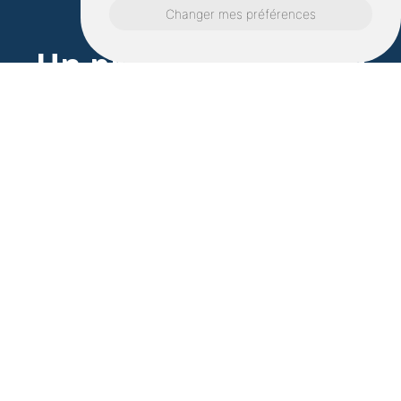
Changer mes préférences
Un projet à Cancale?
Contactez nous
Nous nous engageons à vous répondre dans
les plus brefs délais !
Prénom*
Nom*