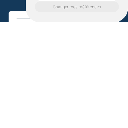
les plus brefs délais !
Changer mes préférences
Prénom*
Nom*
Adresse e-mail*
Téléphone