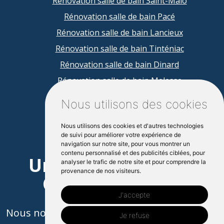
Rénovation salle de bain Saint-Malo
Rénovation salle de bain Pacé
Rénovation salle de bain Lancieux
Rénovation salle de bain Tinténiac
Rénovation salle de bain Dinard
Rénovation salle de bain Melesse
Rénovation salle de bain La Mezière
Nous utilisons des cookies
Nous utilisons des cookies et d'autres technologies
de suivi pour améliorer votre expérience de
navigation sur notre site, pour vous montrer un
contenu personnalisé et des publicités ciblées, pour
Un projet à Dinan?
analyser le trafic de notre site et pour comprendre la
provenance de nos visiteurs.
Contactez nous
J'accepte
Nous nous engageons à vous répondre dans
Je refuse